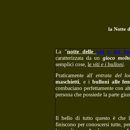
la Notte d
La "
notte delle
viti e dei bu
caratterizzata da un
gioco molt
semplici cose,
l
e viti e i bulloni
.
Praticamente all'
entrata del lo
maschietti
, e i
bulloni alle f
combaciano perfettamente con alt
persona che possiede la parte gius
Il bello di tutto questo è che 
finiscono per conoscersi tutte, p