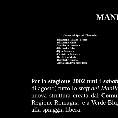
MAN
Contenuti Speciali Discoteche
-Discoteche Italiane Elenco
-
Discoteche Rimini
-Vocalist in discoteca
-Discoteche Ibiza
-Dj in Discoteca
-Cubiste in Discoteca
-Ricette Cocktails
-Discoteche e moda
-Alena Seredova calendario
Per la
stagione 2002
tutti i
sabat
di agosto) tutto lo
staff del Manil
nuova struttura creata dal
Comun
Regione Romagna e a Verde Blu, 
alla spiaggia libera.