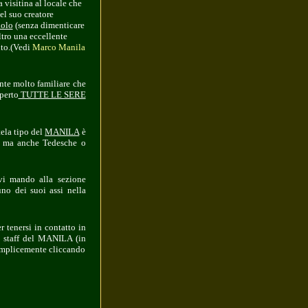
 visitina al locale che
el suo creatore
aolo
(senza dimenticare
ltro una eccellente
ito.(Vedi
Marco Manila
nte molto familiare che
aperto
TUTTE LE SERE
tela tipo del
MANILA
è
st ma anche Tedesche o
vi mando alla sezione
no dei suoi assi nella
r tenersi in contatto in
lo staff del MANILA (in
semplicemente cliccando