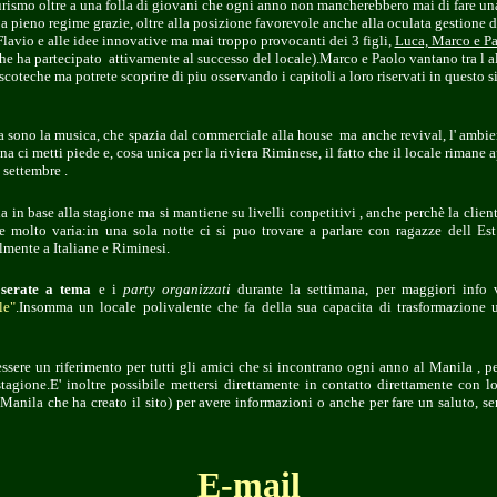
urismo oltre a una folla di giovani che ogni anno non mancherebbero mai di fare una
a pieno regime grazie, oltre alla posizione favorevole anche alla oculata gestione d
Flavio e alle idee innovative ma mai troppo provocanti dei 3 figli,
Luca, Marco e P
e ha partecipato attivamente al successo del locale).Marco e Paolo vantano tra l a
scoteche
ma potrete scoprire di piu osservando i capitoli a loro riservati in questo s
la sono la musica, che spazia dal commerciale alla house ma anche revival, l' ambie
ena ci metti piede e, cosa unica per la riviera Riminese, il fatto che il locale rimane 
settembre .
a in base alla stagione ma si mantiene su livelli conpetitivi , anche perchè la clien
 molto varia:in una sola notte ci si puo trovare a parlare con ragazze dell E
lmente a Italiane e Riminesi.
e
serate a tema
e i
party organizzati
durante la settimana, per maggiori info 
le"
.Insomma un locale polivalente che fa della sua capacita di trasformazione u
ssere un riferimento per tutti gli amici che si incontrano ogni anno al Manila , pe
stagione.E' inoltre possibile mettersi direttamente in contatto direttamente con 
Manila che ha creato il sito) per avere informazioni o anche per fare un saluto, 
E-mail