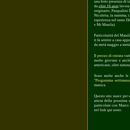
una forte presenza di t
da
oltre 16 anni
lavora 
originario, Pasqualini 
Nicoletta, la mamma, ch
esperienza nel ramo
Di
e Mr Manila)
Particolarità del Mani
ti fa sentire a casa app
da metà maggio a metà 
Il
prezzo di entrata
vari
molto giovane e anche
americane, oltre natura
Sono molte anche l
"Programma settimana
manica.
Questo sito nasce per e
attesa della prossima 
particolare con Marco 
nel link qui sotto: