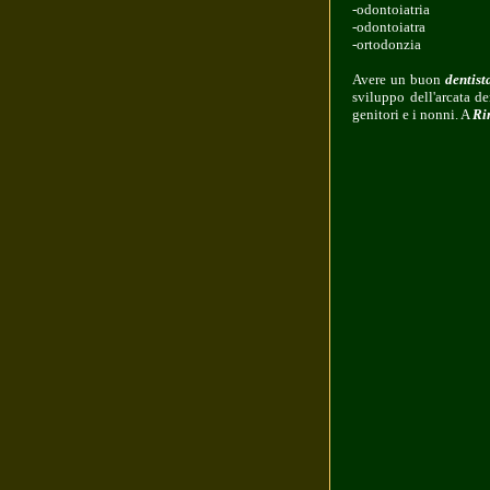
-odontoiatria
-odontoiatra
-ortodonzia
Avere un buon
dentist
sviluppo dell'arcata de
genitori e i nonni. A
Ri