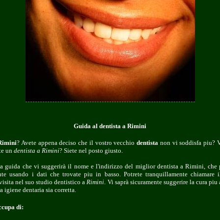
Guida al dentista a Rimini
Rimini
? Avete appena deciso che il vostro vecchio
dentista
non vi soddisfa piu? Vi
ate un
dentista a Rimini
? Siete nel posto giusto.
 guida che vi suggerirà il nome e l'indirizzo del miglior dentista a Rimini, che 
nte usando i dati che trovate piu in basso. Potrete tranquillamente chiamare 
sita nel suo studio dentistico a
Rimini
. Vi saprà sicuramente suggerire la cura piu a
a igiene dentaria sia corretta.
ccupa di: