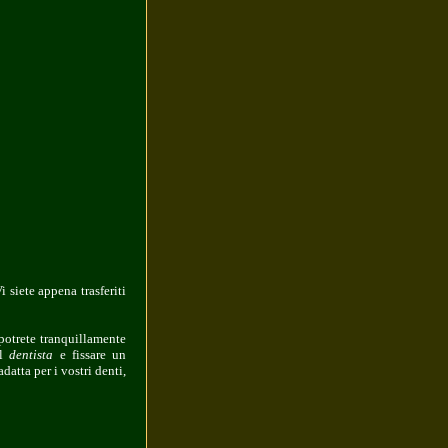
 siete appena trasferiti
potrete tranquillamente
il
dentista
e fissare un
datta per i vostri denti,