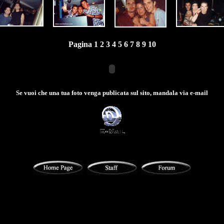
Pagina 1
2
3
4
5
6
7
8
9
10
Se vuoi che una tua foto venga publicata sul sito, mandala via e-mail