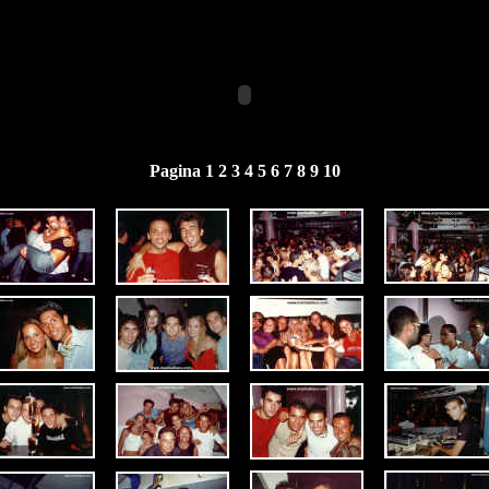
Pagina 1
2
3
4
5
6
7
8
9
10